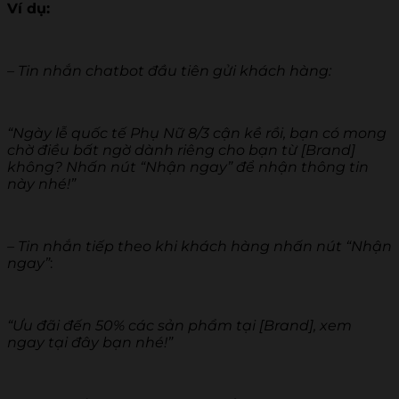
Ví dụ:
– Tin nhắn chatbot đầu tiên gửi khách hàng:
“Ngày lễ quốc tế Phụ Nữ 8/3 cận kề rồi, bạn có mong
chờ điều bất ngờ dành riêng cho bạn từ [Brand]
không? Nhấn nút “Nhận ngay” để nhận thông tin
này nhé!”
– Tin nhắn tiếp theo khi khách hàng nhấn nút “Nhận
ngay”
:
“Ưu đãi đến 50% các sản phẩm tại [Brand], xem
ngay tại đây bạn nhé!”