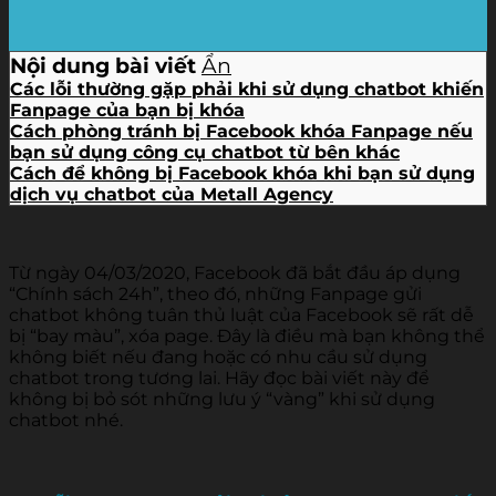
Nội dung bài viết
Ẩn
Các lỗi thường gặp phải khi sử dụng chatbot khiến
Fanpage của bạn bị khóa
Cách phòng tránh bị Facebook khóa Fanpage nếu
bạn sử dụng công cụ chatbot từ bên khác
Cách để không bị Facebook khóa khi bạn sử dụng
dịch vụ chatbot của Metall Agency
Từ ngày 04/03/2020, Facebook đã bắt đầu áp dụng
“Chính sách 24h”, theo đó, những Fanpage gửi
chatbot không tuân thủ luật của Facebook sẽ rất dễ
bị “bay màu”, xóa page. Đây là điều mà bạn không thể
không biết nếu đang hoặc có nhu cầu sử dụng
chatbot trong tương lai. Hãy đọc bài viết này để
không bị bỏ sót những lưu ý “vàng” khi sử dụng
chatbot nhé.