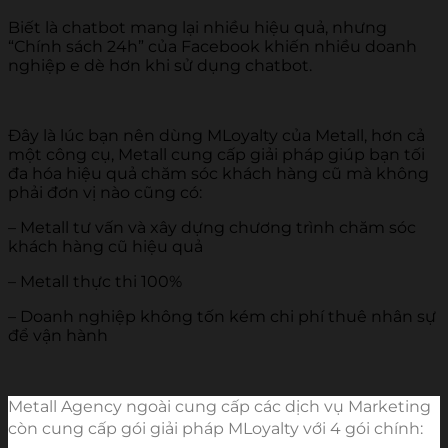
Biết là chatbot mang lại nhiều hiệu quả, nhưng
“Chính sách 24h” của Facebook khiến nhiều doanh
nghiệp e dè hơn khi sử dụng chatbot.
Đây là lúc bạn nên dùng MLoyalty của Metall, hơn cả
một công cụ, Metall cung cấp giải pháp giúp bạn tối
đa hóa hiệu quả chăm sóc khách hàng cũ mà không
phải đơn vị nào cũng có:
– Metall tư vấn và xây dựng chương trình chăm sóc
khách hàng cũ hiệu quả
– Metall thực thi 100%
– Doanh nghiệp không tốn kém chi phí thuê nhân sự
để vận hành
Metall Agency ngoài cung cấp các dịch vụ Marketing 
còn cung cấp gói giải pháp MLoyalty với 4 gói chính: 