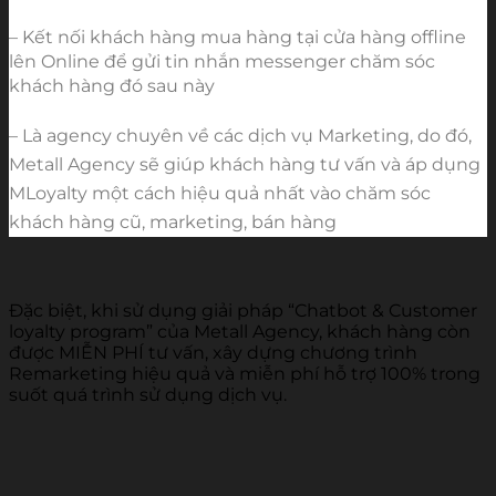
– Kết nối khách hàng mua hàng tại cửa hàng offline 
lên Online để gửi tin nhắn messenger chăm sóc 
khách hàng đó sau này 
– Là agency chuyên về các dịch vụ Marketing, do đó, 
Metall Agency sẽ giúp khách hàng tư vấn và áp dụng 
MLoyalty một cách hiệu quả nhất vào chăm sóc 
khách hàng cũ, marketing, bán hàng
Đặc biệt, khi sử dụng giải pháp “Chatbot & Customer
loyalty program” của Metall Agency, khách hàng còn
được MIỄN PHÍ tư vấn, xây dựng chương trình
Remarketing hiệu quả và miễn phí hỗ trợ 100% trong
suốt quá trình sử dụng dịch vụ.