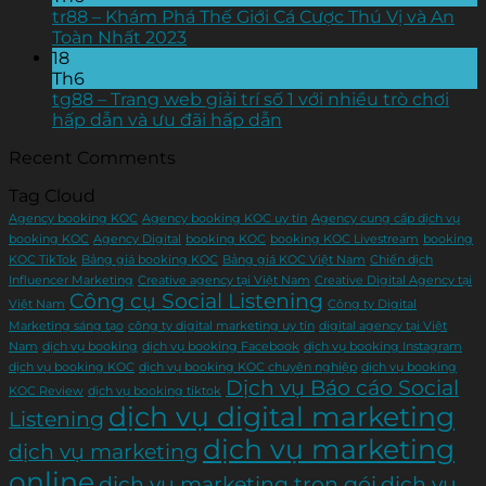
tr88 – Khám Phá Thế Giới Cá Cược Thú Vị và An
Toàn Nhất 2023
18
Th6
tg88 – Trang web giải trí số 1 với nhiều trò chơi
hấp dẫn và ưu đãi hấp dẫn
Recent Comments
Tag Cloud
Agency booking KOC
Agency booking KOC uy tín
Agency cung cấp dịch vụ
booking KOC
Agency Digital
booking KOC
booking KOC Livestream
booking
KOC TikTok
Bảng giá booking KOC
Bảng giá KOC Việt Nam
Chiến dịch
Influencer Marketing
Creative agency tại Việt Nam
Creative Digital Agency tại
Công cụ Social Listening
Việt Nam
Công ty Digital
Marketing sáng tạo
công ty digital marketing uy tín
digital agency tại Việt
Nam
dịch vụ booking
dịch vụ booking Facebook
dịch vụ booking Instagram
dịch vụ booking KOC
dịch vụ booking KOC chuyên nghiệp
dịch vụ booking
Dịch vụ Báo cáo Social
KOC Review
dịch vụ booking tiktok
dịch vụ digital marketing
Listening
dịch vụ marketing
dịch vụ marketing
online
dịch vụ marketing trọn gói
dịch vụ