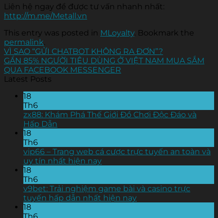
Liên hệ ngay để được tư vấn nhanh nhất:
http://m.me/Metall.vn
This entry was posted in
MLoyalty
. Bookmark the
permalink
.
VÌ SAO “GỬI CHATBOT KHÔNG RA ĐƠN”?
GẦN 85% NGƯỜI TIÊU DÙNG Ở VIỆT NAM MUA SẮM
QUA FACEBOOK MESSENGER
Latest Posts
18
Th6
zx88: Khám Phá Thế Giới Đồ Chơi Độc Đáo và
Hấp Dẫn
18
Th6
vip66 – Trang web cá cược trực tuyến an toàn và
uy tín nhất hiện nay
18
Th6
v9bet: Trải nghiệm game bài và casino trực
tuyến hấp dẫn nhất hiện nay
18
Th6