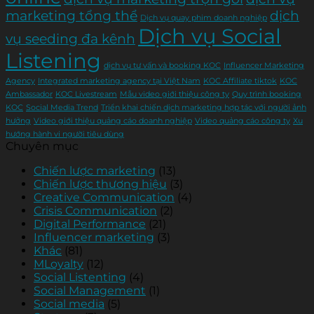
marketing tổng thể
dịch
Dịch vụ quay phim doanh nghiệp
Dịch vụ Social
vụ seeding đa kênh
Listening
dịch vụ tư vấn và booking KOC
Influencer Marketing
Agency
Integrated marketing agency tại Việt Nam
KOC Affiliate tiktok
KOC
Ambassador
KOC Livestream
Mẫu video giới thiệu công ty
Quy trình booking
KOC
Social Media Trend
Triển khai chiến dịch marketing hợp tác với người ảnh
hưởng
Video giới thiệu quảng cáo doanh nghiệp
Video quảng cáo công ty
Xu
hướng hành vi người tiêu dùng
Chuyên mục
Chiến lược marketing
(13)
Chiến lược thương hiệu
(3)
Creative Communication
(4)
Crisis Communication
(2)
Digital Performance
(21)
Influencer marketing
(3)
Khác
(81)
MLoyalty
(12)
Social Listenting
(4)
Social Management
(1)
Social media
(5)