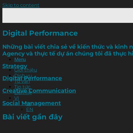
Skip to content
Digital Performance
Những bài viết chia sẻ về kiến thức và kinh 
Agency và thực tế dự án chúng tôi đã thực h
Menu
Strategy
Giới thiệu
Dịch vụ
Digital Performance
Tư vấn
Tin tức
Creative Communication
Liên hệ
VI
Social Management
VI
EN
Bài viết gần đây