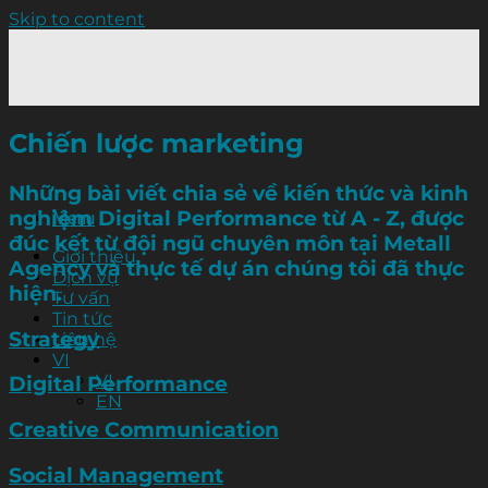
Skip to content
Chiến lược marketing
Những bài viết chia sẻ về kiến thức và kinh
nghiệm Digital Performance từ A - Z, được
Menu
đúc kết từ đội ngũ chuyên môn tại Metall
Giới thiệu
Agency và thực tế dự án chúng tôi đã thực
Dịch vụ
hiện.
Tư vấn
Tin tức
Strategy
Liên hệ
VI
VI
Digital Performance
EN
Creative Communication
Social Management