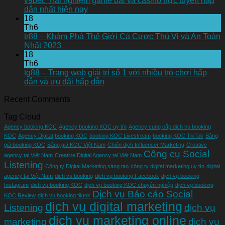
v9bet: Trải nghiệm game bài và casino trực tuyến hấp
dẫn nhất hiện nay
18
Th6
tr88 – Khám Phá Thế Giới Cá Cược Thú Vị và An Toàn
Nhất 2023
18
Th6
tg88 – Trang web giải trí số 1 với nhiều trò chơi hấp
dẫn và ưu đãi hấp dẫn
Recent Comments
Tag Cloud
Agency booking KOC
Agency booking KOC uy tín
Agency cung cấp dịch vụ booking
KOC
Agency Digital
booking KOC
booking KOC Livestream
booking KOC TikTok
Bảng
giá booking KOC
Bảng giá KOC Việt Nam
Chiến dịch Influencer Marketing
Creative
Công cụ Social
agency tại Việt Nam
Creative Digital Agency tại Việt Nam
Listening
Công ty Digital Marketing sáng tạo
công ty digital marketing uy tín
digital
agency tại Việt Nam
dịch vụ booking
dịch vụ booking Facebook
dịch vụ booking
Instagram
dịch vụ booking KOC
dịch vụ booking KOC chuyên nghiệp
dịch vụ booking
Dịch vụ Báo cáo Social
KOC Review
dịch vụ booking tiktok
dịch vụ digital marketing
Listening
dịch vụ
dịch vụ marketing online
marketing
dịch vụ