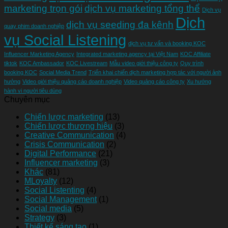
marketing trọn gói
dịch vụ marketing tổng thể
Dịch vụ
Dịch
dịch vụ seeding đa kênh
quay phim doanh nghiệp
vụ Social Listening
dịch vụ tư vấn và booking KOC
Influencer Marketing Agency
Integrated marketing agency tại Việt Nam
KOC Affiliate
tiktok
KOC Ambassador
KOC Livestream
Mẫu video giới thiệu công ty
Quy trình
booking KOC
Social Media Trend
Triển khai chiến dịch marketing hợp tác với người ảnh
hưởng
Video giới thiệu quảng cáo doanh nghiệp
Video quảng cáo công ty
Xu hướng
hành vi người tiêu dùng
Chuyên mục
Chiến lược marketing
(13)
Chiến lược thương hiệu
(3)
Creative Communication
(4)
Crisis Communication
(2)
Digital Performance
(21)
Influencer marketing
(3)
Khác
(81)
MLoyalty
(12)
Social Listenting
(4)
Social Management
(1)
Social media
(5)
Strategy
(3)
Thiết kế sáng tạo
(1)