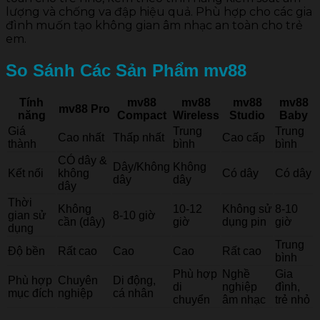
lượng và chống va đập hiệu quả. Phù hợp cho các gia
đình muốn tạo không gian âm nhạc an toàn cho trẻ
em.
So Sánh Các Sản Phẩm
mv88
Tính
mv88
mv88
mv88
mv88
mv88 Pro
năng
Compact
Wireless
Studio
Baby
Giá
Trung
Trung
Cao nhất
Thấp nhất
Cao cấp
thành
bình
bình
CÓ dây &
Dây/Không
Không
Kết nối
không
Có dây
Có dây
dây
dây
dây
Thời
Không
10-12
Không sử
8-10
gian sử
8-10 giờ
cần (dây)
giờ
dụng pin
giờ
dụng
Trung
Độ bền
Rất cao
Cao
Cao
Rất cao
bình
Phù hợp
Nghề
Gia
Phù hợp
Chuyên
Di động,
di
nghiệp
đình,
mục đích
nghiệp
cá nhân
chuyển
âm nhạc
trẻ nhỏ