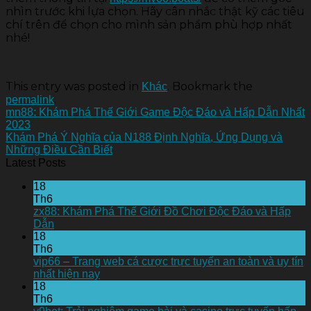
nhìn trước khi lựa chọn. Hãy cân nhắc thật kỹ các tiêu
chí trên để chọn cho mình sản phẩm phù hợp nhất
nhé!
This entry was posted in
. Bookmark the
Khác
.
permalink
mn88: Khám Phá Thế Giới Game Độc Đáo và Hấp Dẫn Nhất
2023
Khám Phá Ý Nghĩa của N188 Định Nghĩa, Ứng Dụng và
Những Điều Cần Biết
Latest Posts
18
Th6
zx88: Khám Phá Thế Giới Đồ Chơi Độc Đáo và Hấp
Dẫn
18
Th6
vip66 – Trang web cá cược trực tuyến an toàn và uy tín
nhất hiện nay
18
Th6