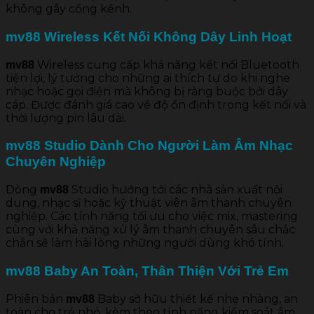
không gây cồng kềnh.
mv88 Wireless Kết Nối Không Dây Linh Hoạt
Wireless cung cấp khả năng kết nối Bluetooth
mv88
tiện lợi, lý tưởng cho những ai thích tự do khi nghe
nhạc hoặc gọi điện mà không bị ràng buộc bởi dây
cáp. Được đánh giá cao về độ ổn định trong kết nối và
thời lượng pin lâu dài.
mv88 Studio Dành Cho Người Làm Âm Nhạc
Chuyên Nghiệp
Dòng
Studio hướng tới các nhà sản xuất nội
mv88
dung, nhạc sĩ hoặc kỹ thuật viên âm thanh chuyên
nghiệp. Các tính năng tối ưu cho việc mix, mastering
cùng với khả năng xử lý âm thanh chuyên sâu chắc
chắn sẽ làm hài lòng những người dùng khó tính.
mv88 Baby An Toàn, Thân Thiện Với Trẻ Em
Phiên bản
Baby sở hữu thiết kế nhẹ nhàng, an
mv88
toàn cho trẻ nhỏ, kèm theo tính năng kiểm soát âm