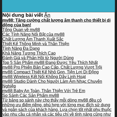
Nội dung bài viết
Ẩn
mv88: Tăng cường chất lượng âm thanh cho thiết bị di
động của bạn!
Tổng Quan về mv88
Các Tính Năng Nổi Bật của mv88
Chất Lượng Âm Thanh Xuất Sắc
Thiết Kế Thông Minh và Thân Thiện
Tính Năng Đa Dạng
Khả Năng Tương Thích Cao
Đánh Giá và Phản Hồi từ Người Dùng
Top 5 Sản Phẩm mv88 Đang Được Yêu Thích Nhất
mv88 Pro Phiên Bản Cao Cấp, Chất Lượng Vượt Trội
mv88 Compact Thiết Kế Nhỏ Gọn, Tiện Lợi Di Động
mv88 Wireless Kết Nối Không Dây Linh Hoạt
mv88 Studio Dành Cho Người Làm Âm Nhạc Chuyên
Nghiệp
mv88 Baby An Toàn, Thân Thiện Với Trẻ Em
So Sánh Các Sản Phẩm mv88
Từ bảng so sánh này cho thấy mỗi dòng mv88 đều có
những ưu điểm riêng, phù hợp với từng mục đích sử dụng
và ngân sách của khách hàng. Lựa chọn tốt nhất phụ thuộc
vào nhu cầu cá nhân và các tiêu chí về tính năng cũng như