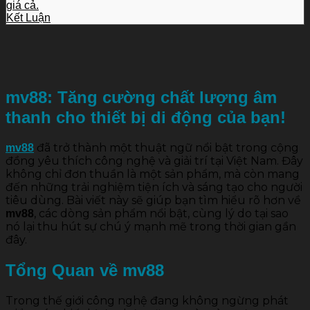
giá cả.
Kết Luận
mv88: Tăng cường chất lượng âm
thanh cho thiết bị di động của bạn!
đã trở thành một thuật ngữ nổi bật trong cộng
mv88
đồng yêu thích công nghệ và giải trí tại Việt Nam. Đây
không chỉ đơn thuần là một sản phẩm, mà còn mang
đến những trải nghiệm tiện ích và sáng tạo cho người
tiêu dùng. Bài viết này sẽ giúp bạn tìm hiểu rõ hơn về
, các dòng sản phẩm nổi bật, cùng lý do tại sao
mv88
nó lại thu hút sự chú ý mạnh mẽ trong thời gian gần
đây.
Tổng Quan về
mv88
Trong thế giới công nghệ đang không ngừng phát