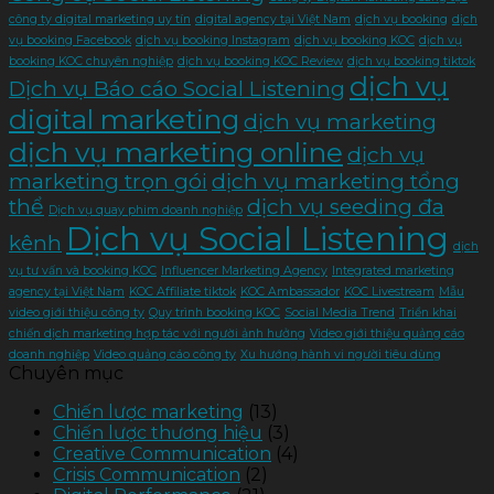
công ty digital marketing uy tín
digital agency tại Việt Nam
dịch vụ booking
dịch
vụ booking Facebook
dịch vụ booking Instagram
dịch vụ booking KOC
dịch vụ
booking KOC chuyên nghiệp
dịch vụ booking KOC Review
dịch vụ booking tiktok
dịch vụ
Dịch vụ Báo cáo Social Listening
digital marketing
dịch vụ marketing
dịch vụ marketing online
dịch vụ
marketing trọn gói
dịch vụ marketing tổng
thể
dịch vụ seeding đa
Dịch vụ quay phim doanh nghiệp
Dịch vụ Social Listening
kênh
dịch
vụ tư vấn và booking KOC
Influencer Marketing Agency
Integrated marketing
agency tại Việt Nam
KOC Affiliate tiktok
KOC Ambassador
KOC Livestream
Mẫu
video giới thiệu công ty
Quy trình booking KOC
Social Media Trend
Triển khai
chiến dịch marketing hợp tác với người ảnh hưởng
Video giới thiệu quảng cáo
doanh nghiệp
Video quảng cáo công ty
Xu hướng hành vi người tiêu dùng
Chuyên mục
Chiến lược marketing
(13)
Chiến lược thương hiệu
(3)
Creative Communication
(4)
Crisis Communication
(2)