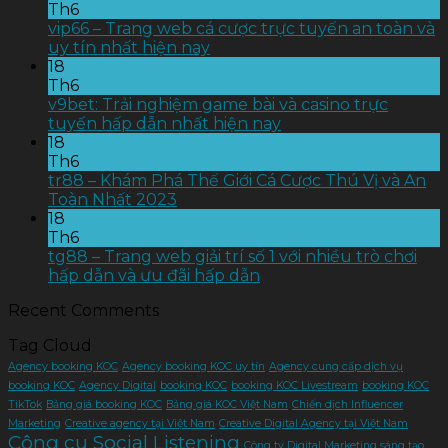
Th6
vip66 – Trang web cá cược trực tuyến an toàn và
uy tín nhất hiện nay
18
Th6
v9bet: Trải nghiệm game bài và casino trực
tuyến hấp dẫn nhất hiện nay
18
Th6
tr88 – Khám Phá Thế Giới Cá Cược Thú Vị và An
Toàn Nhất 2023
18
Th6
tg88 – Trang web giải trí số 1 với nhiều trò chơi
hấp dẫn và ưu đãi hấp dẫn
Recent Comments
Tag Cloud
Agency booking KOC
Agency booking KOC uy tín
Agency cung cấp dịch vụ
booking KOC
Agency Digital
booking KOC
booking KOC Livestream
booking KOC
TikTok
Bảng giá booking KOC
Bảng giá KOC Việt Nam
Chiến dịch Influencer
Marketing
Creative agency tại Việt Nam
Creative Digital Agency tại Việt Nam
Công cụ Social Listening
Công ty Digital Marketing sáng tạo