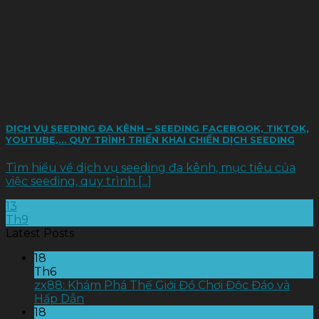
DỊCH VỤ SEEDING ĐA KÊNH – SEEDING FACEBOOK, TIKTOK,
YOUTUBE,… QUY TRÌNH TRIỂN KHAI CHIẾN DỊCH SEEDING
Tìm hiểu về dịch vụ seeding đa kênh, mục tiêu của
việc seeding, quy trình [...]
13
Th9
Latest Posts
18
Th6
zx88: Khám Phá Thế Giới Đồ Chơi Độc Đáo và
Hấp Dẫn
18