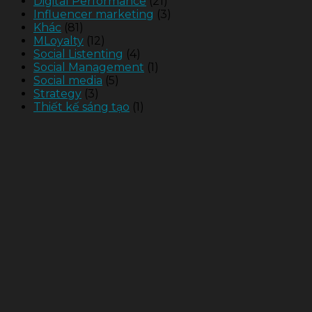
Digital Performance
(21)
Influencer marketing
(3)
Khác
(81)
MLoyalty
(12)
Social Listenting
(4)
Social Management
(1)
Social media
(5)
Strategy
(3)
Thiết kế sáng tạo
(1)