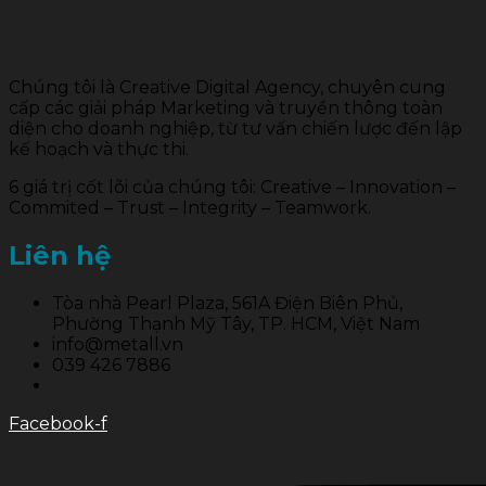
Chúng tôi là Creative Digital Agency, chuyên cung
cấp các giải pháp Marketing và truyền thông toàn
diện cho doanh nghiệp, từ tư vấn chiến lược đến lập
kế hoạch và thực thi.
6 giá trị cốt lõi của chúng tôi: Creative – Innovation –
Commited – Trust – Integrity – Teamwork.
Liên hệ
Tòa nhà Pearl Plaza, 561A Điện Biên Phủ,
Phường Thạnh Mỹ Tây, TP. HCM, Việt Nam
info@metall.vn
039 426 7886
Facebook-f