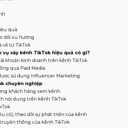
anh
iệu quả
o dõi xu hướng
ả về từ TikTok
h vụ xây kênh TikTok hiệu quả có gì?
 tài khoản kinh doanh trên kênh TikTok
hông qua Paid Media
n lược sử dụng Influencer Marketing
Tok chuyên nghiệp
tượng khách hàng xem kênh
ch nội dung trên kênh TikTok
ikTok
ếu có), theo dõi sự phát triển của kênh
g truyền thông của kênh TikTok