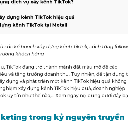
dụng dịch vụ xây kênh TikTok?
xây dựng kênh TikTok hiệu quả
 dựng kênh TikTok tại Metall
và các kế hoạch xây dựng kênh TikTok, cách tăng follow
 trưởng khách hàng
 cầu, TikTok đang trở thành mảnh đất màu mỡ để các
iêu và tăng trưởng doanh thu. Tuy nhiên, để tận dụng t
 xây dựng và phát triển một kênh TikTok hiệu quả không
nh nghiệm xây dựng kênh TikTok hiệu quả, doanh nghiệp
ok uy tín như thế nào,… Xem ngay nội dung dưới đây b
keting trong kỷ nguyên truyền