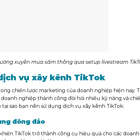
ường xuyên mua sắm thông qua setup livestream TikT
dịch vụ xây kênh TikTok
trong chiến lược marketing của doanh nghiệp hiện nay. 
o doanh nghiệp thành công đòi hỏi nhiều kỹ năng và chi
o tại sao bạn nên sử dụng dịch vụ xây kênh TikTok:
ùng đông đảo
hiến TikTok trở thành công cụ hiệu quả cho các doanh