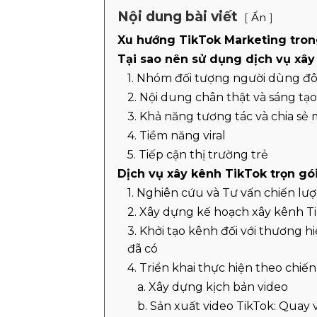
Nội dung bài viết
Ẩn
Xu hướng TikTok Marketing tron
Tại sao nên sử dụng dịch vụ xây
1. Nhóm đối tượng người dùng đ
2. Nội dung chân thật và sáng tạo
3. Khả năng tương tác và chia sẻ
4. Tiềm năng viral
5. Tiếp cận thị trường trẻ
Dịch vụ xây kênh TikTok trọn g
1. Nghiên cứu và Tư vấn chiến lượ
2. Xây dựng kế hoạch xây kênh Ti
3. Khởi tạo kênh đối với thương 
đã có
4. Triển khai thực hiện theo chiế
a. Xây dựng kịch bản video
b. Sản xuất video TikTok: Quay v