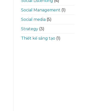
Social Listenting
(4)
Social Management
(1)
Social media
(5)
Strategy
(3)
Thiết kế sáng tạo
(1)