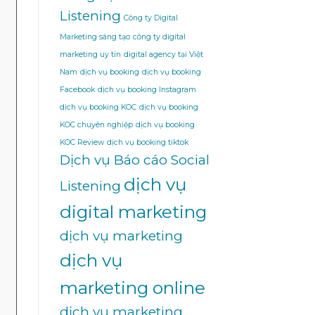
Listening
Công ty Digital
Marketing sáng tạo
công ty digital
marketing uy tín
digital agency tại Việt
Nam
dịch vụ booking
dịch vụ booking
Facebook
dịch vụ booking Instagram
dịch vụ booking KOC
dịch vụ booking
KOC chuyên nghiệp
dịch vụ booking
KOC Review
dịch vụ booking tiktok
Dịch vụ Báo cáo Social
dịch vụ
Listening
digital marketing
dịch vụ marketing
dịch vụ
marketing online
dịch vụ marketing