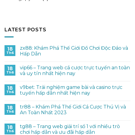
LATEST POSTS
zx88: Khám Phá Thế Giới Đồ Chơi Độc Đáo và
18
Th6
Hấp Dẫn
vip66 – Trang web cá cược trực tuyến an toàn
18
Th6
và uy tín nhất hiện nay
v9bet: Trải nghiệm game bài và casino trực
18
Th6
tuyến hấp dẫn nhất hiện nay
tr88 – Khám Phá Thế Giới Cá Cược Thú Vị và
18
Th6
An Toàn Nhất 2023
tg88 – Trang web giải trí số 1 với nhiều trò
18
Th6
chơi hấp dẫn và ưu đãi hấp dẫn