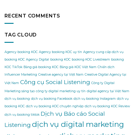
RECENT COMMENTS
TAG CLOUD
Agency booking KOC
Agency booking KOC uy tín
Agency cung cấp dịch vụ
booking KOC
Agency Digital
booking KOC
booking KOC Livestream
booking
KOC TikTok
Bảng giá booking KOC
Bảng giá KOC Việt Nam
Chiến dịch
Influencer Marketing
Creative agency tại Việt Nam
Creative Digital Agency tại
Công cụ Social Listening
Việt Nam
Công ty Digital
Marketing sáng tạo
công ty digital marketing uy tín
digital agency tại Việt Nam
dịch vụ booking
dịch vụ booking Facebook
dịch vụ booking Instagram
dịch vụ
booking KOC
dịch vụ booking KOC chuyên nghiệp
dịch vụ booking KOC Review
Dịch vụ Báo cáo Social
dịch vụ booking tiktok
dịch vụ digital marketing
Listening