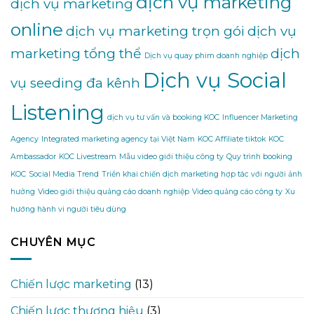
dịch vụ marketing
dịch vụ marketing
online
dịch vụ marketing trọn gói
dịch vụ
marketing tổng thể
dịch
Dịch vụ quay phim doanh nghiệp
Dịch vụ Social
vụ seeding đa kênh
Listening
dịch vụ tư vấn và booking KOC
Influencer Marketing
Agency
Integrated marketing agency tại Việt Nam
KOC Affiliate tiktok
KOC
Ambassador
KOC Livestream
Mẫu video giới thiệu công ty
Quy trình booking
KOC
Social Media Trend
Triển khai chiến dịch marketing hợp tác với người ảnh
hưởng
Video giới thiệu quảng cáo doanh nghiệp
Video quảng cáo công ty
Xu
hướng hành vi người tiêu dùng
CHUYÊN MỤC
Chiến lược marketing
(13)
Chiến lược thương hiệu
(3)