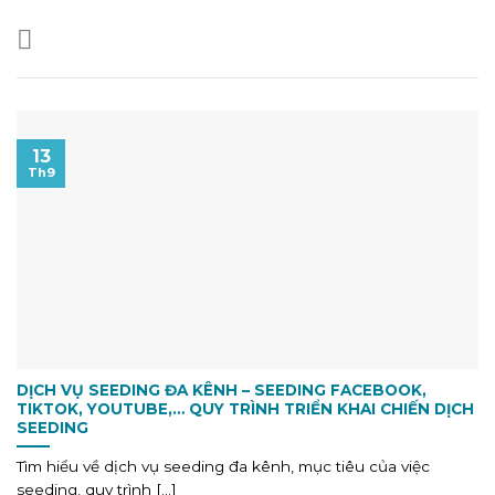
13
Th9
DỊCH VỤ SEEDING ĐA KÊNH – SEEDING FACEBOOK,
TIKTOK, YOUTUBE,… QUY TRÌNH TRIỂN KHAI CHIẾN DỊCH
SEEDING
Tìm hiểu về dịch vụ seeding đa kênh, mục tiêu của việc
seeding, quy trình [...]