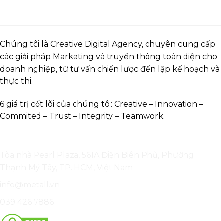
Chúng tôi là Creative Digital Agency, chuyên cung cấp
các giải pháp Marketing và truyền thông toàn diện cho
doanh nghiệp, từ tư vấn chiến lược đến lập kế hoạch và
thực thi.
6 giá trị cốt lõi của chúng tôi: Creative – Innovation –
Commited – Trust – Integrity – Teamwork.
Liên hệ
Tòa nhà Pearl Plaza, 561A Điện Biên Phủ, Phường
Thạnh Mỹ Tây, TP. HCM, Việt Nam
info@metall.vn
039 426 7886