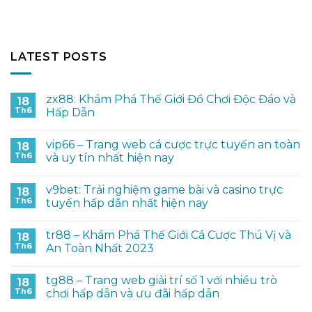
LATEST POSTS
zx88: Khám Phá Thế Giới Đồ Chơi Độc Đáo và
18
Th6
Hấp Dẫn
vip66 – Trang web cá cược trực tuyến an toàn
18
Th6
và uy tín nhất hiện nay
v9bet: Trải nghiệm game bài và casino trực
18
Th6
tuyến hấp dẫn nhất hiện nay
tr88 – Khám Phá Thế Giới Cá Cược Thú Vị và
18
Th6
An Toàn Nhất 2023
tg88 – Trang web giải trí số 1 với nhiều trò
18
Th6
chơi hấp dẫn và ưu đãi hấp dẫn