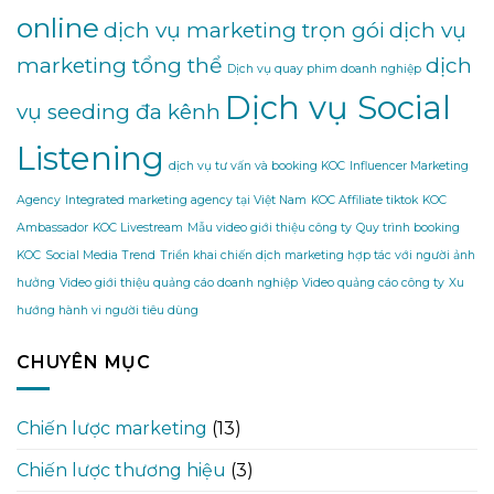
online
dịch vụ marketing trọn gói
dịch vụ
marketing tổng thể
dịch
Dịch vụ quay phim doanh nghiệp
Dịch vụ Social
vụ seeding đa kênh
Listening
dịch vụ tư vấn và booking KOC
Influencer Marketing
Agency
Integrated marketing agency tại Việt Nam
KOC Affiliate tiktok
KOC
Ambassador
KOC Livestream
Mẫu video giới thiệu công ty
Quy trình booking
KOC
Social Media Trend
Triển khai chiến dịch marketing hợp tác với người ảnh
hưởng
Video giới thiệu quảng cáo doanh nghiệp
Video quảng cáo công ty
Xu
hướng hành vi người tiêu dùng
CHUYÊN MỤC
Chiến lược marketing
(13)
Chiến lược thương hiệu
(3)