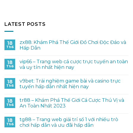
LATEST POSTS
zx88: Khám Phá Thế Giới Đồ Chơi Độc Đáo và
18
Th6
Hấp Dẫn
vip66 – Trang web cá cược trực tuyến an toàn
18
Th6
và uy tín nhất hiện nay
v9bet: Trải nghiệm game bài và casino trực
18
Th6
tuyến hấp dẫn nhất hiện nay
tr88 – Khám Phá Thế Giới Cá Cược Thú Vị và
18
Th6
An Toàn Nhất 2023
tg88 – Trang web giải trí số 1 với nhiều trò
18
Th6
chơi hấp dẫn và ưu đãi hấp dẫn