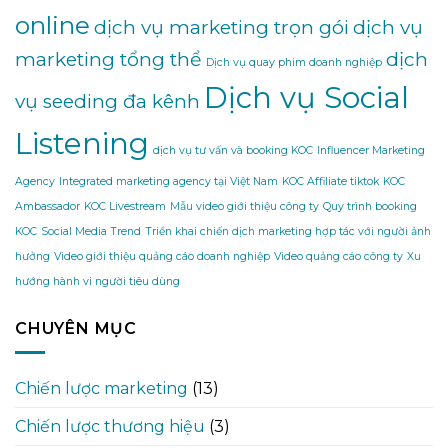
online
dịch vụ marketing trọn gói
dịch vụ
marketing tổng thể
dịch
Dịch vụ quay phim doanh nghiệp
Dịch vụ Social
vụ seeding đa kênh
Listening
dịch vụ tư vấn và booking KOC
Influencer Marketing
Agency
Integrated marketing agency tại Việt Nam
KOC Affiliate tiktok
KOC
Ambassador
KOC Livestream
Mẫu video giới thiệu công ty
Quy trình booking
KOC
Social Media Trend
Triển khai chiến dịch marketing hợp tác với người ảnh
hưởng
Video giới thiệu quảng cáo doanh nghiệp
Video quảng cáo công ty
Xu
hướng hành vi người tiêu dùng
CHUYÊN MỤC
Chiến lược marketing
(13)
Chiến lược thương hiệu
(3)