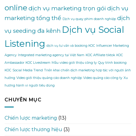
online
dịch vụ marketing trọn gói
dịch vụ
marketing tổng thể
dịch
Dịch vụ quay phim doanh nghiệp
Dịch vụ Social
vụ seeding đa kênh
Listening
dịch vụ tư vấn và booking KOC
Influencer Marketing
Agency
Integrated marketing agency tại Việt Nam
KOC Affiliate tiktok
KOC
Ambassador
KOC Livestream
Mẫu video giới thiệu công ty
Quy trình booking
KOC
Social Media Trend
Triển khai chiến dịch marketing hợp tác với người ảnh
hưởng
Video giới thiệu quảng cáo doanh nghiệp
Video quảng cáo công ty
Xu
hướng hành vi người tiêu dùng
CHUYÊN MỤC
Chiến lược marketing
(13)
Chiến lược thương hiệu
(3)