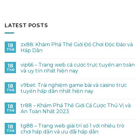
LATEST POSTS
zx88: Khám Phá Thế Giới Đồ Chơi Độc Đáo và
18
Th6
Hấp Dẫn
vip66 – Trang web cá cược trực tuyến an toàn
18
Th6
và uy tín nhất hiện nay
v9bet: Trải nghiệm game bài và casino trực
18
Th6
tuyến hấp dẫn nhất hiện nay
tr88 – Khám Phá Thế Giới Cá Cược Thú Vị và
18
Th6
An Toàn Nhất 2023
tg88 – Trang web giải trí số 1 với nhiều trò
18
Th6
chơi hấp dẫn và ưu đãi hấp dẫn