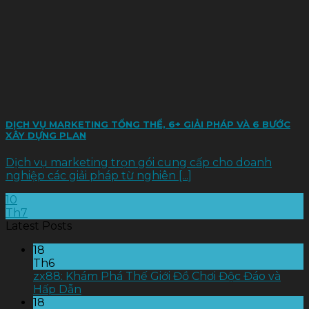
DỊCH VỤ MARKETING TỔNG THỂ, 6+ GIẢI PHÁP VÀ 6 BƯỚC
XÂY DỰNG PLAN
Dịch vụ marketing trọn gói cung cấp cho doanh
nghiệp các giải pháp từ nghiên [...]
10
Th7
Latest Posts
18
Th6
zx88: Khám Phá Thế Giới Đồ Chơi Độc Đáo và
Hấp Dẫn
18