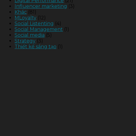
Digital Performance
(21)
Influencer marketing
(3)
Khác
(81)
MLoyalty
(12)
Social Listenting
(4)
Social Management
(1)
Social media
(5)
Strategy
(3)
Thiết kế sáng tạo
(1)