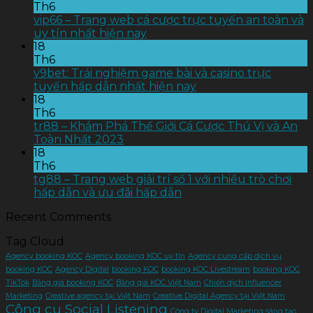
Th6
vip66 – Trang web cá cược trực tuyến an toàn và
uy tín nhất hiện nay
18
Th6
v9bet: Trải nghiệm game bài và casino trực
tuyến hấp dẫn nhất hiện nay
18
Th6
tr88 – Khám Phá Thế Giới Cá Cược Thú Vị và An
Toàn Nhất 2023
18
Th6
tg88 – Trang web giải trí số 1 với nhiều trò chơi
hấp dẫn và ưu đãi hấp dẫn
Recent Comments
Tag Cloud
Agency booking KOC
Agency booking KOC uy tín
Agency cung cấp dịch vụ
booking KOC
Agency Digital
booking KOC
booking KOC Livestream
booking KOC
TikTok
Bảng giá booking KOC
Bảng giá KOC Việt Nam
Chiến dịch Influencer
Marketing
Creative agency tại Việt Nam
Creative Digital Agency tại Việt Nam
Công cụ Social Listening
Công ty Digital Marketing sáng tạo