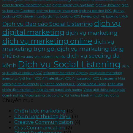
công ty digital marketing uy tín
digital agency tại Việt Nam
dịch vụ booking
dịch
vụ booking Facebook
dịch vụ booking Instagram
dịch vụ booking KOC
dịch vụ
booking KOC chuyên nghiệp
dịch vụ booking KOC Review
dịch vụ booking tiktok
dịch vụ
Dịch vụ Báo cáo Social Listening
digital marketing
dịch vụ marketing
dịch vụ marketing online
dịch vụ
marketing trọn gói
dịch vụ marketing tổng
thể
dịch vụ seeding đa
Dịch vụ quay phim doanh nghiệp
Dịch vụ Social Listening
kênh
dịch
vụ tư vấn và booking KOC
Influencer Marketing Agency
Integrated marketing
agency tại Việt Nam
KOC Affiliate tiktok
KOC Ambassador
KOC Livestream
Mẫu
video giới thiệu công ty
Quy trình booking KOC
Social Media Trend
Triển khai
chiến dịch marketing hợp tác với người ảnh hưởng
Video giới thiệu quảng cáo
doanh nghiệp
Video quảng cáo công ty
Xu hướng hành vi người tiêu dùng
Chuyên mục
Chiến lược marketing
(13)
Chiến lược thương hiệu
(3)
Creative Communication
(4)
Crisis Communication
(2)