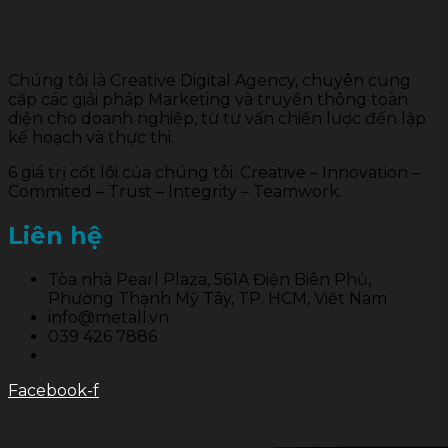
Chúng tôi là Creative Digital Agency, chuyên cung
cấp các giải pháp Marketing và truyền thông toàn
diện cho doanh nghiệp, từ tư vấn chiến lược đến lập
kế hoạch và thực thi.
6 giá trị cốt lõi của chúng tôi: Creative – Innovation –
Commited – Trust – Integrity – Teamwork.
Liên hệ
Tòa nhà Pearl Plaza, 561A Điện Biên Phủ,
Phường Thạnh Mỹ Tây, TP. HCM, Việt Nam
info@metall.vn
039 426 7886
Facebook-f