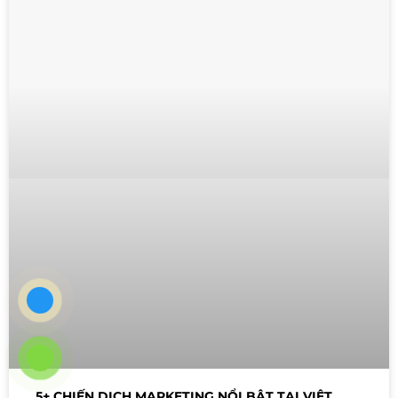
5+ CHIẾN DỊCH MARKETING NỔI BẬT TẠI VIỆT