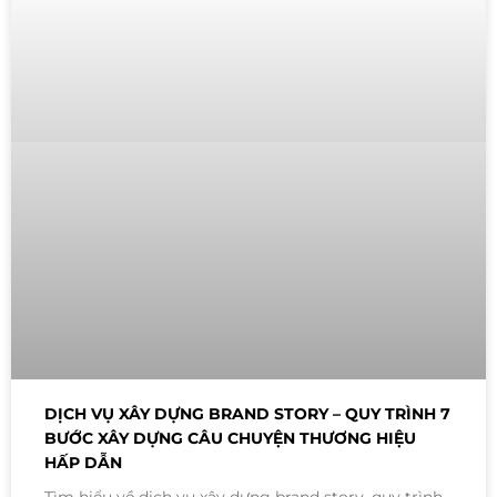
DỊCH VỤ XÂY DỰNG BRAND STORY – QUY TRÌNH 7
BƯỚC XÂY DỰNG CÂU CHUYỆN THƯƠNG HIỆU
HẤP DẪN
Tìm hiểu về dịch vụ xây dựng brand story, quy trình