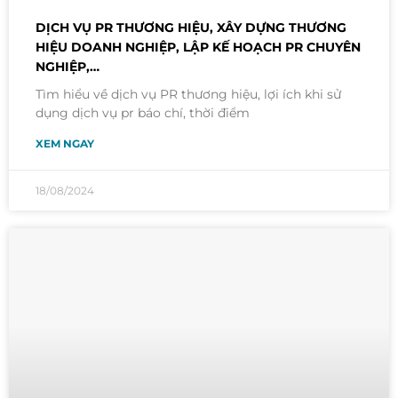
DỊCH VỤ PR THƯƠNG HIỆU, XÂY DỰNG THƯƠNG
HIỆU DOANH NGHIỆP, LẬP KẾ HOẠCH PR CHUYÊN
NGHIỆP,…
Tìm hiểu về dịch vụ PR thương hiệu, lợi ích khi sử
dụng dịch vụ pr báo chí, thời điểm
XEM NGAY
18/08/2024